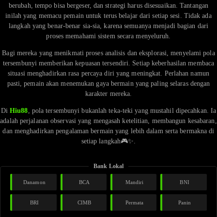
berubah, tempo bisa bergeser, dan strategi harus disesuaikan. Tantangan
inilah yang memacu pemain untuk terus belajar dari setiap sesi. Tidak ada
langkah yang benar-benar sia-sia, karena semuanya menjadi bagian dari
proses memahami sistem secara menyeluruh.
Bagi mereka yang menikmati proses analisis dan eksplorasi, menyelami pola
tersembunyi memberikan kepuasan tersendiri. Setiap keberhasilan membaca
situasi menghadirkan rasa percaya diri yang meningkat. Perlahan namun
pasti, pemain akan menemukan gaya bermain yang paling selaras dengan
karakter mereka.
Di
Hiu88
, pola tersembunyi bukanlah teka-teki yang mustahil dipecahkan. Ia
adalah perjalanan observasi yang mengasah ketelitian, membangun kesabaran,
dan menghadirkan pengalaman bermain yang lebih dalam serta bermakna di
setiap langkah🎮✨.
Bank Lokal
Danamon
BCA
Mandiri
BNI
BRI
CIMB
Permata
Panin